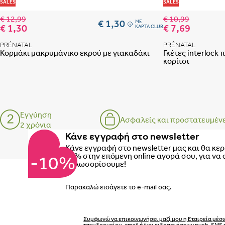
Προσθήκη στη λίστα
SALES
SALES
€ 12,99
€ 10,99
€ 1,30
ME
€ 1,30
€ 7,69
ΚΑΡΤΑ CLUB
PRÉNATAL
PRÉNATAL
Κορμάκι μακρυμάνικο εκρού με γιακαδάκι
Γκέτες interlock 
κορίτσι
Εγγύηση
Ασφαλείς και προστατευμέν
2 χρόνια
Κάνε εγγραφή στο newsletter
Κάνε εγγραφή στο newsletter μας και θα κε
10% στην επόμενη online αγορά σου, για να 
-10%
καλωσορίσουμε!
Email
Συμφωνώ να επικοινωνήσει μαζί μου η Εταιρεία μέσ
ταχυδρομείου, email ή/και ειδοποιήσεων push, SMS 