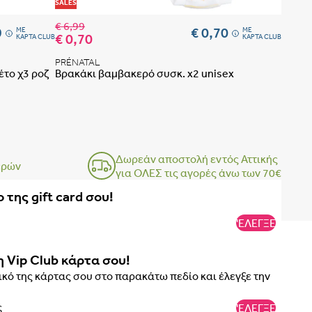
Προσθήκη στη λίστα αγαπημένων
Προσθήκη 
SALES
€ 6,99
9
€ 0,70
ME
ME
€ 0,70
ΚΑΡΤΑ CLUB
ΚΑΡΤΑ CLUB
PRÉNATAL
το χ3 ροζ
Βρακάκι βαμβακερό συσκ. x2 unisex
Δωρεάν αποστολή εντός Αττικής
ερών
για ΟΛΕΣ τις αγορές άνω των 70€
 ΤΟ ΣΟΥΤΙΕΝ ΠΩΣ ΠΑΙΡΝΟΥΜΕ ΤΑ ΜΕΤΡΑ
ΒΗΜΑ 1
 της gift card σου!
ΒΗΜΑ 2
'ΕΛΕΓΞΕ
η Vip Club κάρτα σου!
κό της κάρτας σου στο παρακάτω πεδίο και έλεγξε την
'ΕΛΕΓΞΕ