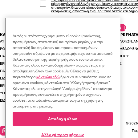
εφαρμογών ανταλλαγής μηνυμάτων για κινητά για τ
υπηρεσιών, διανομή πληροφοριών, διαφημιστικού κ
εκδηλώσεις, αποστολή ενημερωτικά δελτία και δημο
ΚΆΝΕ ΕΓΓΡΑΦΉ.
ΚΑΤΗΓΟΡΙΕΣ
ΕΣΥ ΚΑΙ Η PRENAT
Αυτός ο ιστότοπος χρησιμοποιεί cookie (marketing,
ΑΥΤΟΚΊΝΗΤΟ & ΤΑΞΊΔΙ
ΟΔΗΓΟΊ ΕΠΙΛΟΓΏΝ, ΑΝ
προτιμήσεων, στατιστικά) και τρίτων μερών, για την
αποστολή διαφημίσεων και προσωποποιημένων
ΡΟΎΧΑ ΚΑΙ ΑΞΕΣΟΥΆΡ ΓΙΑ ΤΗ ΜΑΜΆ
ΠΡΟΣΤΑΣΊΑ ΔΕΔΟΜΈΝ
υπηρεσιών σύμφωνα με τις προτιμήσεις σου και με σκοπό
ΠΑΙΔΙΚΆ ΡΟΎΧΑ
VIP CLUB POLICY
βελτιστοποίηση της περιήγησής σου στον ιστότοπο.
ΒΡΕΦΙΚΆ ΡΟΎΧΑ
RECYCLE.ME
Κάνοντας κλικ στο «αποδοχή όλων» συμφωνείς στην
ΠΑΙΔΙΚΆ ΠΑΠΟΎΤΣΙΑ
αποθήκευση όλων των cookie. Αν θέλεις να μάθεις
περισσότερα
κάνε κλικ εδώ
ή για να συναινέσετε μόνο σε
ΕΊΔΗ ΓΙΑ ΤΗ ΒΌΛΤΑ ΜΕ ΤΟ ΜΩΡΌ ΣΑΣ
ορισμένα cookies, κάντε κλικ στο "Αλλαγή προτιμήσεων".
ΒΡΕΦΙΚΆ ΚΑΙ ΠΑΙΔΙΚΆ ΕΊΔΗ ΓΙΑ ΤΟ ΣΠΊΤΙ
Κάνοντας κλικ στην επιλογή "Απόρριψη όλων" στο κέντρο
ΥΓΙΕΙΝΉ
προτιμήσεων, συναινείτε στη χρήση μόνο τεχνικών
cookies, τα οποία είναι απαραίτητα για τη χρήση της
ΕΊΔΗ ΦΑΓΗΤΟΎ ΓΙΑ ΜΩΡΆ
αιτούμενης υπηρεσίας.
Αποδοχή όλων
© 2026 
Πει
Αλλαγή προτιμήσεων