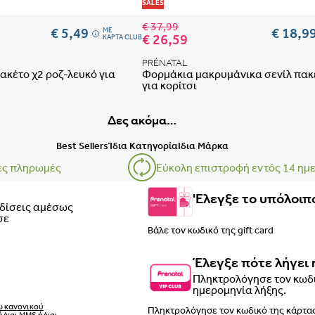
 αγαπημένων
Προσθήκη στη λίστα αγαπημένων
SALES
€ 37,99
€ 5,49
€ 18,9
ME
€ 26,59
ΚΑΡΤΑ CLUB
PRÉNATAL
πακέτο χ2 ροζ-λευκό για
Φορμάκια μακρυμάνικα σενίλ πακέ
για κορίτσι
Δες ακόμα…
Οδηγός μεγεθών μαμάς
Best Sellers
Ίδια Κατηγορία
Ιδια Μάρκα
ες πληρωμές
Εύκολη επιστροφή εντός 14 ημ
ΕΣΩΡΟΥΧΑ ΕΓΚΥΜΟΣΥΝΗΣ –
'Ελεγξε το υπόλοιπο
ρδίσεις αμέσως
σε
Έλεγξε πότε λήγει 
Πληκτρολόγησε τον κωδι
ημερομηνία λήξης.
ΒΗΜΑ 1
ω κανονικού
ή/και MMS ή/και