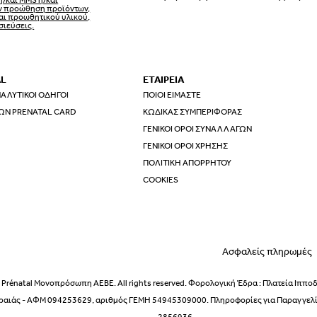
ην προώθηση προϊόντων,
αι προωθητικού υλικού,
σιεύσεις.
AL
ΕΤΑΙΡΕΙΑ
ΑΛΥΤΙΚΟΊ ΟΔΗΓΟΊ
ΠΟΙΟΙ ΕΊΜΑΣΤΕ
ΩΝ PRENATAL CARD
ΚΏΔΙΚΑΣ ΣΥΜΠΕΡΙΦΟΡΆΣ
ΓΕΝΙΚΟΊ ΌΡΟΙ ΣΥΝΑΛΛΑΓΏΝ
ΓΕΝΙΚΟΊ ΌΡΟΙ ΧΡΉΣΗΣ
ΠΟΛΙΤΙΚΉ ΑΠΟΡΡΉΤΟΥ
ΕΣΩΡΟΥΧΑ ΕΓΚΥΜΟΣΥΝΗΣ –
COOKIES
Ασφαλείς πληρωμές
ΕΣΩΡΟΥΧΑ ΓΙΑ ΜΕΤΑ ΤΟΝ Τ
Prénatal Μονοπρόσωπη ΑΕΒΕ. All rights reserved. Φορολογική Έδρα : Πλατεία Ιππο
ραιάς - ΑΦΜ 094253629, αριθμός ΓΕΜΗ 54945309000. Πληροφορίες για Παραγγελίε