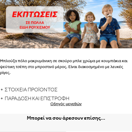
ΒΗΜΑ
2
ΕΣΩΡΟΥΧΑ ΓΙΑ ΜΕΤΑ ΤΟΝ ΤΟΚΕΤΟ – ΤΟ ΣΟΥΤΙΕΝ
ΠΩΣ
ΠΑΙΡΝΟΥΜΕ ΤΑ ΜΕΤΡΑ
ΒΗΜΑ 1
Μπλούζα πόλο μακρυμάνικη σε σκούρο μπλε χρώμα με κουμπάκια και
ΒΗΜΑ 2
ψεύτικη τσέπη στο μπροστινό μέρος. Είναι διακοσμημένο με λευκές
ρίγες.
ΣΤΟΙΧΕΙΑ ΠΡΟΪΟΝΤΟΣ
ΠΑΡΆΔΟΣΗ ΚΑΙ ΕΠΙΣΤΡΟΦΉ
Οδηγός μεγεθών
Albania
Armenia
εδώ
Μπορεί να σου άρεσουν επίσης...
ΒΗΜΑ 1