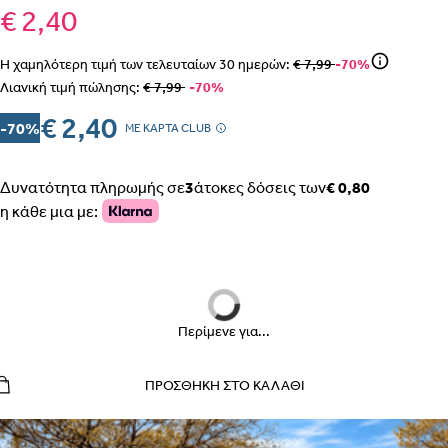
€ 2,40
Η χαμηλότερη τιμή των τελευταίων
30
ημερών:
€ 7,99
-70%
Λιανική τιμή πώλησης:
€ 7,99
-70%
ΒΗΜΑ 1
€ 2,40
-70%
MΕ ΚΑΡΤΑ CLUB
Δυνατότητα πληρωμής σε
3
άτοκες δόσεις των
€ 0,80
η κάθε μια με:
ΒΗΜΑ 2
Περίμενε για...
ΕΣΩΡΟΥΧΑ ΕΓΚΥΜΟΣΥΝΗΣ – ΣΛΙΠ, ΖΩΝΗ, ΚΟΡΣΕΣ
ΠΡΟΣΘΉΚΗ ΣΤΟ ΚΑΛΆΘΙ
ΠΩΣ ΠΑΙΡΝΟΥΜΕ ΤΑ ΜΕΤΡΑ
ΒΗΜΑ 1