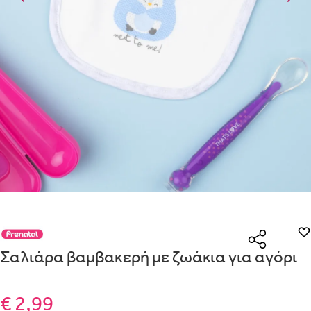
Με την προσφορά
θα λάβεις δωρεάν το είδος με τη χαμηλ
Είναι για δώρο;
τουλάχιστον
ΟΧΙ
ΝΑΙ
Με την προσφορά
κερδίζεις έκπτωση
στο καλάθι, αν αγοράσε
Μήνυμα
σήμανση.
Από
Λεπτομέρειες που θα ήθελες να γνωρίζουμε για το δώρο σου
ΠΗΓΑΙΝΕ ΣΤΟ ΚΑΛΑΘΙ
(
)
ΑΠΟΘΉΚΕΥΣΕ
Σαλιάρα βαμβακερή με ζωάκια για αγόρι
€ 2,99