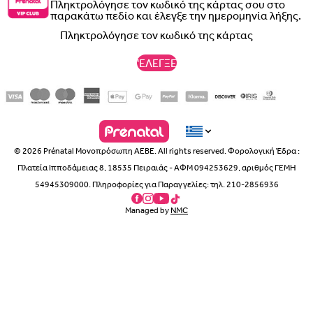
Πληκτρολόγησε τον κωδικό της κάρτας σου στο
παρακάτω πεδίο και έλεγξε την ημερομηνία λήξης.
'ΕΛΕΓΞΕ
© 2026 Prénatal Μονοπρόσωπη ΑΕΒΕ. All rights reserved. Φορολογική Έδρα :
Πλατεία Ιπποδάμειας 8, 18535 Πειραιάς - ΑΦΜ 094253629, αριθμός ΓΕΜΗ
54945309000. Πληροφορίες για Παραγγελίες: τηλ. 210-2856936
Managed by
NMC