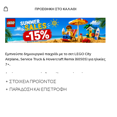
ΠΡΟΣΘΉΚΗ ΣΤΟ ΚΑΛΆΘΙ
Εμπνεύστε δημιουργικό παιχνίδι με το σετ LEGO City
Airplane, Service Truck & Hovercraft Remix (60505) για ηλικίες
7+.
Αυτό το σετ κατασκευής 3 μοντέλων οχημάτων έκτακτης
ανάγκης περιλαμβάνει ιατρικό αεροσκάφος, hovercraft της
ΣΤΟΙΧΕΙΑ ΠΡΟΪΟΝΤΟΣ
ακτοφυλακής και φορτηγό με ανυψωτικό με κάδο. Κάθε
ΠΑΡΆΔΟΣΗ ΚΑΙ ΕΠΙΣΤΡΟΦΉ
μοντέλο αποτελείται από 3 επεκτάσιμα τμήματα που
συνδυάζονται, δίνοντας σε αγόρια και κορίτσια την ευκαιρία
να δημιουργήσουν τα δικά τους οχήματα δράσης για
συναρπαστικές αποστολές.
Απλώς προσθέστε τις μίνι φιγούρες οδηγού, ακτοφύλακα και