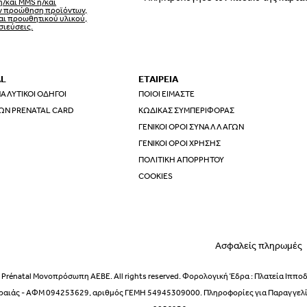
ή/και MMS ή/και
ην προώθηση προϊόντων,
αι προωθητικού υλικού,
σιεύσεις.
AL
ΕΤΑΙΡΕΙΑ
ΑΛΥΤΙΚΟΊ ΟΔΗΓΟΊ
ΠΟΙΟΙ ΕΊΜΑΣΤΕ
ΩΝ PRENATAL CARD
ΚΏΔΙΚΑΣ ΣΥΜΠΕΡΙΦΟΡΆΣ
ΓΕΝΙΚΟΊ ΌΡΟΙ ΣΥΝΑΛΛΑΓΏΝ
ΓΕΝΙΚΟΊ ΌΡΟΙ ΧΡΉΣΗΣ
ΠΟΛΙΤΙΚΉ ΑΠΟΡΡΉΤΟΥ
COOKIES
Ασφαλείς πληρωμές
Prénatal Μονοπρόσωπη ΑΕΒΕ. All rights reserved. Φορολογική Έδρα : Πλατεία Ιππο
ραιάς - ΑΦΜ 094253629, αριθμός ΓΕΜΗ 54945309000. Πληροφορίες για Παραγγελίε