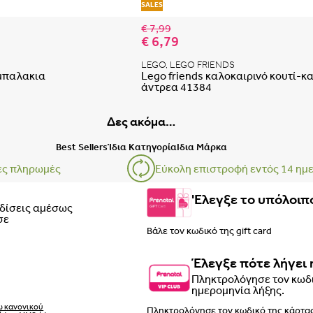
 αγαπημένων
Προσθήκη στη λίστα αγαπημένων
SALES
€ 7,99
€ 6,79
LEGO, LEGO FRIENDS
μπαλακια
Lego friends καλοκαιρινό κουτί-κ
άντρεα 41384
Δες ακόμα…
Best Sellers
Ίδια Κατηγορία
Ιδια Μάρκα
ες πληρωμές
Εύκολη επιστροφή εντός 14 ημ
'Ελεγξε το υπόλοιπο
ρδίσεις αμέσως
σε
Έλεγξε πότε λήγει 
Πληκτρολόγησε τον κωδι
ημερομηνία λήξης.
ω κανονικού