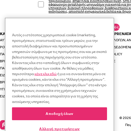
ταχυδρομείου, email ή/και ειδοποιήσεων push, SMS 
εφαρμογών ανταλλαγής μηνυμάτων για κινητά για τ
υπηρεσιών, διανομή πληροφοριών, διαφημιστικού κ
εκδηλώσεις, αποστολή ενημερωτικά δελτία και δημο
ΚΆΝΕ ΕΓΓΡΑΦΉ.
ΚΑΤΗΓΟΡΙΕΣ
ΕΣΥ ΚΑΙ Η PRENAT
Αυτός ο ιστότοπος χρησιμοποιεί cookie (marketing,
ΑΥΤΟΚΊΝΗΤΟ & ΤΑΞΊΔΙ
ΟΔΗΓΟΊ ΕΠΙΛΟΓΏΝ, ΑΝ
προτιμήσεων, στατιστικά) και τρίτων μερών, για την
αποστολή διαφημίσεων και προσωποποιημένων
ΡΟΎΧΑ ΚΑΙ ΑΞΕΣΟΥΆΡ ΓΙΑ ΤΗ ΜΑΜΆ
ΠΡΟΣΤΑΣΊΑ ΔΕΔΟΜΈΝ
υπηρεσιών σύμφωνα με τις προτιμήσεις σου και με σκοπό
ΠΑΙΔΙΚΆ ΡΟΎΧΑ
VIP CLUB POLICY
βελτιστοποίηση της περιήγησής σου στον ιστότοπο.
ΒΡΕΦΙΚΆ ΡΟΎΧΑ
RECYCLE.ME
Κάνοντας κλικ στο «αποδοχή όλων» συμφωνείς στην
ΠΑΙΔΙΚΆ ΠΑΠΟΎΤΣΙΑ
αποθήκευση όλων των cookie. Αν θέλεις να μάθεις
περισσότερα
κάνε κλικ εδώ
ή για να συναινέσετε μόνο σε
ΕΊΔΗ ΓΙΑ ΤΗ ΒΌΛΤΑ ΜΕ ΤΟ ΜΩΡΌ ΣΑΣ
ορισμένα cookies, κάντε κλικ στο "Αλλαγή προτιμήσεων".
ΒΡΕΦΙΚΆ ΚΑΙ ΠΑΙΔΙΚΆ ΕΊΔΗ ΓΙΑ ΤΟ ΣΠΊΤΙ
Κάνοντας κλικ στην επιλογή "Απόρριψη όλων" στο κέντρο
ΥΓΙΕΙΝΉ
προτιμήσεων, συναινείτε στη χρήση μόνο τεχνικών
cookies, τα οποία είναι απαραίτητα για τη χρήση της
ΕΊΔΗ ΦΑΓΗΤΟΎ ΓΙΑ ΜΩΡΆ
αιτούμενης υπηρεσίας.
Αποδοχή όλων
© 2026 
Πει
Αλλαγή προτιμήσεων