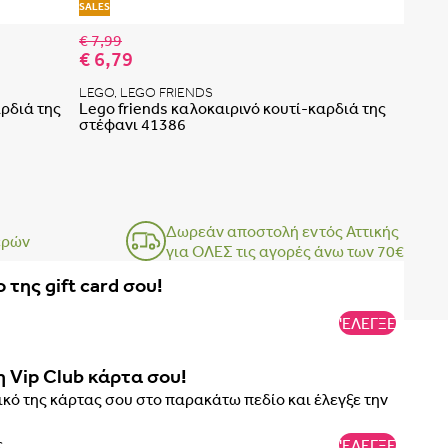
Προσθήκη στη λίστα αγαπημένων
Προσθήκη 
SALES
€ 7,99
€ 6,79
LEGO, LEGO FRIENDS
αρδιά της
Lego friends καλοκαιρινό κουτί-καρδιά της
στέφανι 41386
Δωρεάν αποστολή εντός Αττικής
ερών
για ΟΛΕΣ τις αγορές άνω των 70€
 της gift card σου!
'ΕΛΕΓΞΕ
η Vip Club κάρτα σου!
κό της κάρτας σου στο παρακάτω πεδίο και έλεγξε την
'ΕΛΕΓΞΕ