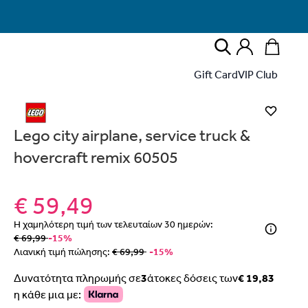
Κ
Κ
Κλειστό
Αναζήτηση
όν προστέθηκε στο καλάθι.
Toggle User 
ΣΎΝΔΕΣΗ
Open the sub
Open 
Gift Card
VIP Club
Νέος χρήστης στο Prenatal;
Κάνε εγγραφή εδώ
Διάλεξε το μέγεθος
Lego city airplane, service truck &
κερδίζεις
αν αγοράσεις τουλάχιστον
με την ειδική σήμανση.
hovercraft remix 60505
α λάβεις δωρεάν το είδος με τη χαμηλότερη τιμή αν αγοράσεις
τουλάχιστον
€ 59,49
-Θες να μας
ίζεις έκπτωση
στο καλάθι, αν αγοράσεις τουλάχιστον
με την ειδική
Η χαμηλότερη τιμή των τελευταίων
30
ημερών:
σήμανση.
€ 69,99
-15%
Λιανική τιμή πώλησης:
€ 69,99
-15%
λες να γνωρίζουμε για το δώρο σου
Δυνατότητα πληρωμής σε
3
άτοκες δόσεις των
€ 19,83
 ΚΑΛΆΘΙ
η κάθε μια με:
ΠΗΓΑΙΝΕ ΣΤΟ ΚΑΛΑΘΙ
(
)