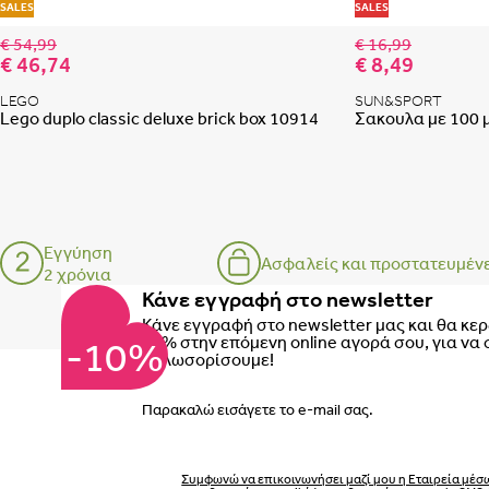
Προσθήκη στη λίστα
SALES
SALES
€ 54,99
€ 16,99
€ 46,74
€ 8,49
LEGO
SUN&SPORT
Lego duplo classic deluxe brick box 10914
Σακουλα με 100 
Εγγύηση
Ασφαλείς και προστατευμέν
2 χρόνια
Κάνε εγγραφή στο newsletter
Κάνε εγγραφή στο newsletter μας και θα κε
10% στην επόμενη online αγορά σου, για να 
-10%
καλωσορίσουμε!
Email
Συμφωνώ να επικοινωνήσει μαζί μου η Εταιρεία μέσ