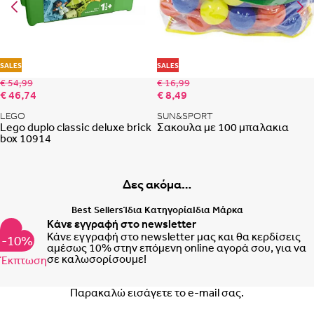
σπιτιού.
Κατασκευάστε πιο έξυπνα με την εφαρμογή LEGO® Builder –
ζουμάρετε, περιστρέψτε σε 3D, παρακολουθήστε την πρόοδό σας και
ακολουθήστε αναλυτικές ψηφιακές οδηγίες.
Προσθήκη στη λίστα αγαπημένων
Προ
SALES
SALES
Το σετ περιέχει 1.102 τεμάχια.
€ 54,99
€ 16,99
€ 46,74
€ 8,49
LEGO
SUN&SPORT
Lego duplo classic deluxe brick
Σακουλα με 100 μπαλακια
box 10914
Δες ακόμα…
Best Sellers
Ίδια Κατηγορία
Ιδια Μάρκα
Κάνε εγγραφή στο newsletter
Κάνε εγγραφή στο newsletter μας και θα κερδίσεις
-10%
αμέσως 10% στην επόμενη online αγορά σου, για να
σε καλωσορίσουμε!
Έκπτωση
Email