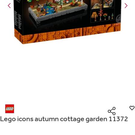
Είναι για δώρο;
Με την προσφορά
θα λάβεις δωρεάν το είδος με τη
ΟΧΙ
ΝΑΙ
χαμηλότερη τιμή αν αγοράσεις τουλάχιστον
Μήνυμα
Με την προσφορά
κερδίζεις έκπτωση
στο καλάθι, αν
αγοράσεις τουλάχιστον
με την ειδική σήμανση.
Από
Λεπτομέρειες που θα ήθελες να γνωρίζουμε για το δώρο σου
ΠΗΓΑΙΝΕ ΣΤΟ ΚΑΛΑΘΙ
(
)
ΑΠΟΘΉΚΕΥΣΕ
Lego icons autumn cottage garden 11372