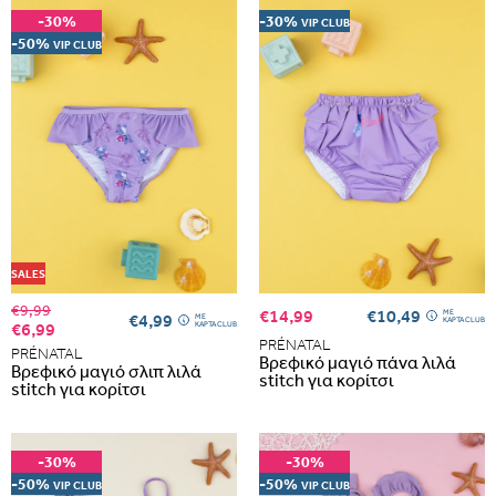
-30%
-30%
VIP CLUB
-50%
VIP CLUB
SALES
€9,99
€14,99
€10,49
ME
€4,99
ME
ΚΑΡΤΑ CLUB
€6,99
ΚΑΡΤΑ CLUB
PRÉNATAL
PRÉNATAL
Βρεφικό μαγιό πάνα λιλά
Βρεφικό μαγιό σλιπ λιλά
stitch για κορίτσι
stitch για κορίτσι
-30%
-30%
-50%
-50%
VIP CLUB
VIP CLUB
Albania
Armenia