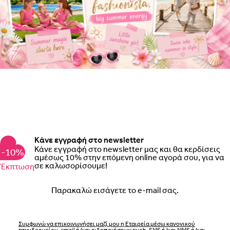
Κάνε εγγραφή στο newsletter
Κάνε εγγραφή στο newsletter μας και θα κερδίσεις
-10%
αμέσως 10% στην επόμενη online αγορά σου, για να
σε καλωσορίσουμε!
Έκπτωση
Email
Συμφωνώ να επικοινωνήσει μαζί μου η Εταιρεία μέσω κανονικού
ταχυδρομείου, email ή/και ειδοποιήσεων push, SMS ή/και MMS ή/και