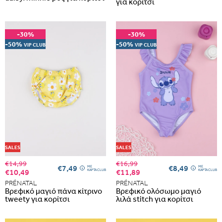
για κορίτσι
-30%
-30%
-50%
-50%
VIP CLUB
VIP CLUB
SALES
SALES
€14,99
€16,99
€7,49
€8,49
ME
ME
€10,49
€11,89
ΚΑΡΤΑ CLUB
ΚΑΡΤΑ CLUB
PRÉNATAL
PRÉNATAL
Βρεφικό μαγιό πάνα κίτρινο
Βρεφικό ολόσωμο μαγιό
tweety για κορίτσι
λιλά stitch για κορίτσι