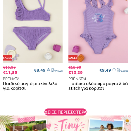
εδώ
Portugal
Romania
SALES
SALES
€16,99
€18,99
€8,49
€9,49
ME
ME
€11,89
€13,29
ΚΑΡΤΑ CLUB
ΚΑΡΤΑ CLUB
PRÉNATAL
PRÉNATAL
Παιδικό μαγιό μπικίνι λιλά
Παιδικό ολόσωμο μαγιό λιλά
για κορίτσι
stitch για κορίτσι
ΔΕΊΞΕ ΠΕΡΙΣΣΌΤΕΡΑ